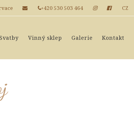
rvace
+420 530 503 464
CZ
Svatby
Vinný sklep
Galerie
Kontakt
j