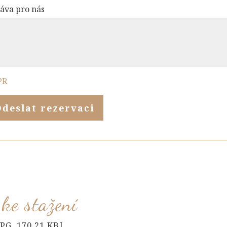
áva pro nás
PR
Odeslat rezervaci
ke stažení
JPG, 170,21 KB]