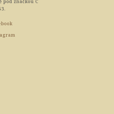
ě pod značkou C
53.
ebook
tagram