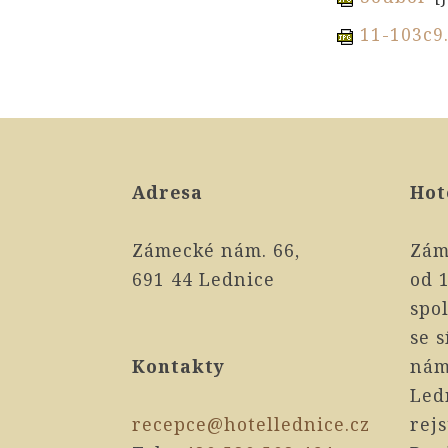
11-103c9
Adresa
Hot
Zámecké nám. 66,
Zám
691 44 Lednice
od 1
spol
se 
Kontakty
nám
Led
recepce@hotellednice.cz
rej