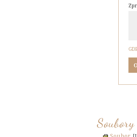
Zpr
GD
Soubory 
Soubor
[