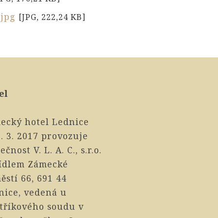
.jpg
[JPG, 222,24 KB]
el
ecký hotel Lednice
. 3. 2017 provozuje
ečnost V. L. A. C., s.r.o.
sídlem Zámecké
ěstí 66, 691 44
nice, vedená u
stříkového soudu v