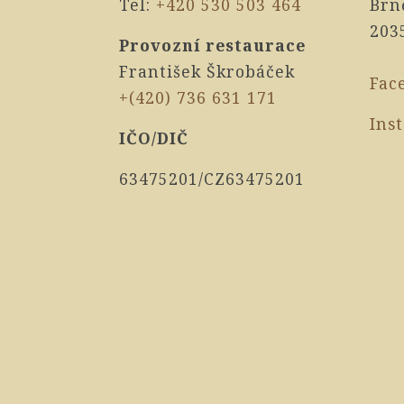
Tel:
+420 530 503 464
Brn
203
Provozní restaurace
František Škrobáček
Fac
+(420) 736 631 171
Ins
IČO/DIČ
63475201/CZ63475201