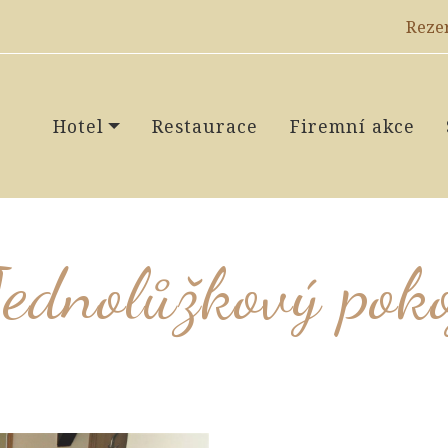
Reze
Hotel
Restaurace
Firemní akce
Jednolůžkový poko