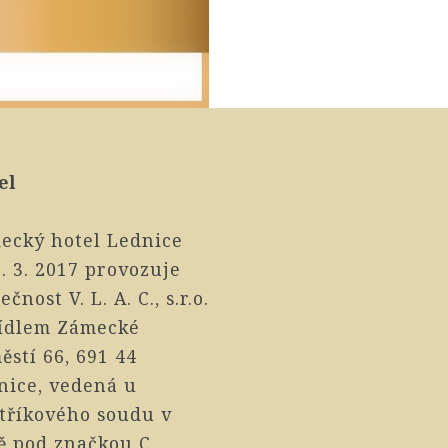
el
ecký hotel Lednice
. 3. 2017 provozuje
ečnost V. L. A. C., s.r.o.
sídlem Zámecké
ěstí 66, 691 44
nice, vedená u
stříkového soudu v
ě pod značkou C