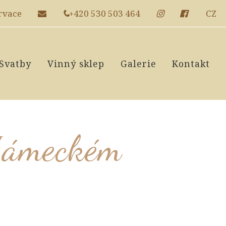
rvace
+420 530 503 464
CZ
Svatby
Vinný sklep
Galerie
Kontakt
 Zámeckém