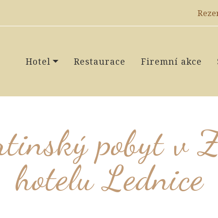
Reze
Hotel
Restaurace
Firemní akce
tinský pobyt v
hotelu Lednice