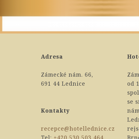
Adresa
Hot
Zámecké nám. 66,
Zám
691 44 Lednice
od 1
spol
se 
Kontakty
nám
Led
recepce@hotellednice.cz
rej
Tel:
+420 530 503 464
Brn