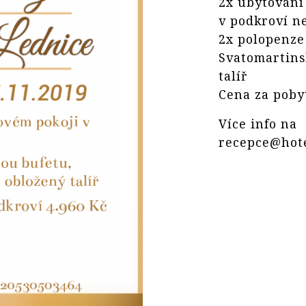
2x ubytování
v podkroví ne
2x polopenze
Svatomartins
talíř
Cena za pobyt
Více info na
recepce@hote