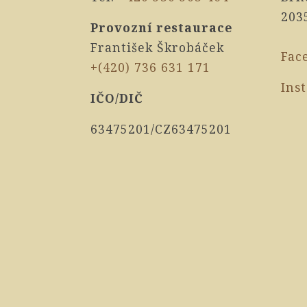
203
Provozní restaurace
František Škrobáček
Fac
+(420) 736 631 171
Ins
IČO/DIČ
63475201/CZ63475201