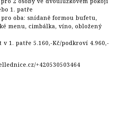
 pro 2 osoby ve dvoulůžkovém pokoji
bo 1. patře
 pro oba: snídaně formou bufetu,
ké menu, cimbálka, víno, obložený
 v 1. patře 5.160,-Kč/podkroví 4.960,-
llednice.cz/+420530503464